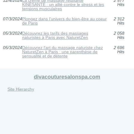
12/4/2024
La crème de massage relaxante
2 577
KINÉSANTÉ : un allié contre le stress et les
Hits
tensions musculaires
07/3/2024
Plongez dans l'univers du bien-être au coeur
2 312
de Paris
Hits
05/3/2024
Découvrez les tarifs des massages
2 058
naturistes à Paris avec NaturetZen
Hits
05/3/2024
Découvrez l'art du massage naturiste chez
2 696
NaturetZen à Paris : une parenthèse de
Hits
sensualité et de détente
divacouturesalonspa.com
Site Hierarchy