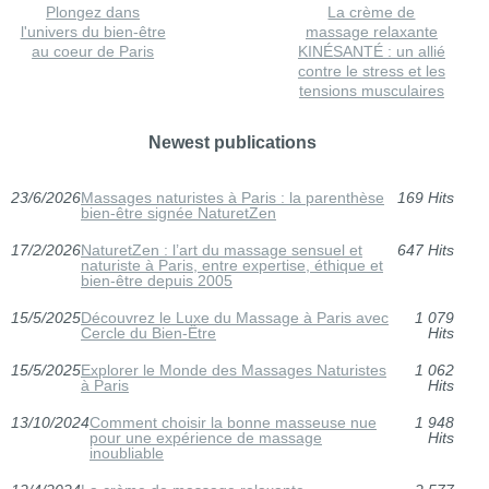
Plongez dans
La crème de
l'univers du bien-être
massage relaxante
au coeur de Paris
KINÉSANTÉ : un allié
contre le stress et les
tensions musculaires
Newest publications
23/6/2026
Massages naturistes à Paris : la parenthèse
169 Hits
bien-être signée NaturetZen
17/2/2026
NaturetZen : l’art du massage sensuel et
647 Hits
naturiste à Paris, entre expertise, éthique et
bien-être depuis 2005
15/5/2025
Découvrez le Luxe du Massage à Paris avec
1 079
Cercle du Bien-Être
Hits
15/5/2025
Explorer le Monde des Massages Naturistes
1 062
à Paris
Hits
13/10/2024
Comment choisir la bonne masseuse nue
1 948
pour une expérience de massage
Hits
inoubliable