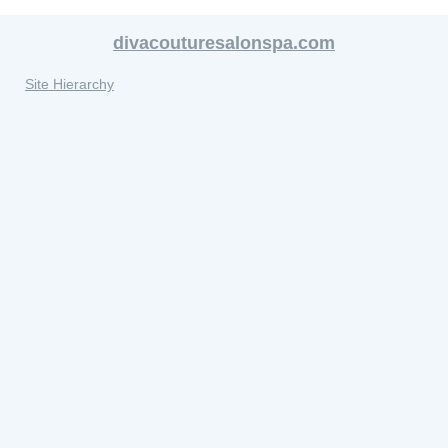
divacouturesalonspa.com
Site Hierarchy