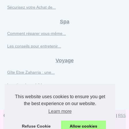
Sécurisez votre Achat de...
Spa
Comment réparer vous-même...
Les conseils pour entretenir...
Voyage
Gîte Etxe Zaharria : une...
Location de mobil-homes en...
This website uses cookies to ensure you get
La passionnante aventure...
the best experience on our website.
Learn more
© 2026
Divacouturesalonspa.com
|
Site Hierarchy
|
Cookies Policy
|
RSS
|
|
Refuse Cookie
Allow cookies
Powered by
vBulletin®
Version 5.7.0