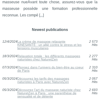
masseuse nueAvant toute chose, assurez-vous que la
masseuse possède une formation professionnelle
reconnue. Les compé [
...
]
Newest publications
12/4/2024
La crème de massage relaxante
2 573
KINÉSANTÉ : un allié contre le stress et les
Hits
tensions musculaires
18/3/2024
Relaxation totale : les différents massages
2 277
naturistes chez NaturetZen
Hits
07/3/2024
Plongez dans l'univers du bien-être au coeur
2 310
de Paris
Hits
05/3/2024
Découvrez les tarifs des massages
2 057
naturistes à Paris avec NaturetZen
Hits
05/3/2024
Découvrez l'art du massage naturiste chez
2 693
NaturetZen à Paris : une parenthèse de
Hits
sensualité et de détente