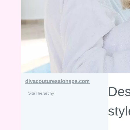
divacouturesalonspa.com
Des
Site Hierarchy
sty