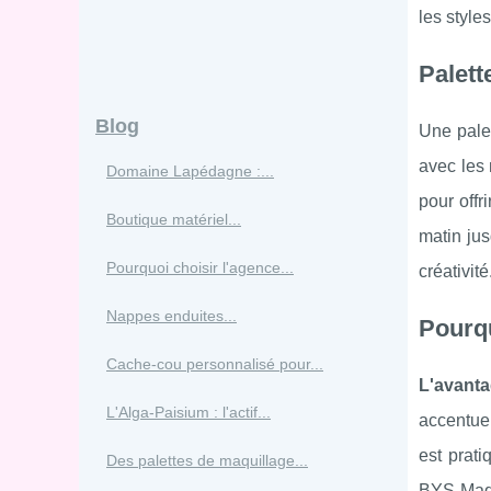
les style
Palett
Blog
Une palet
avec les 
Domaine Lapédagne :...
pour offr
Boutique matériel...
matin jus
Pourquoi choisir l'agence...
créativité
Nappes enduites...
Pourqu
Cache-cou personnalisé pour...
L'avanta
L'Alga-Paisium : l'actif...
accentuer
est prati
Des palettes de maquillage...
BYS Maqu