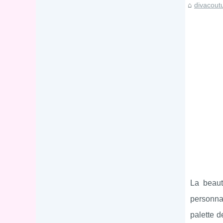
divacout
La beaut
personnal
palette 