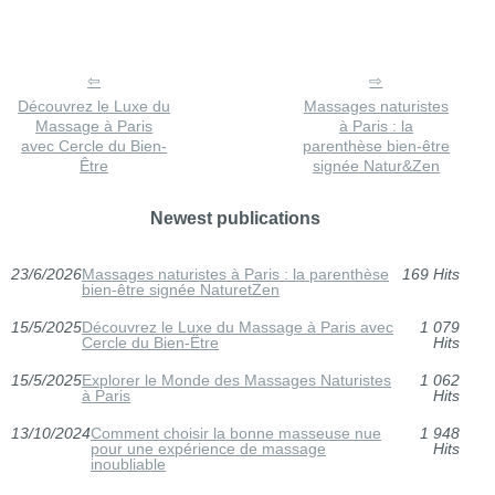
Découvrez le Luxe du
Massages naturistes
Massage à Paris
à Paris : la
avec Cercle du Bien-
parenthèse bien-être
Être
signée Natur&Zen
Newest publications
23/6/2026
Massages naturistes à Paris : la parenthèse
169 Hits
bien-être signée NaturetZen
15/5/2025
Découvrez le Luxe du Massage à Paris avec
1 079
Cercle du Bien-Être
Hits
15/5/2025
Explorer le Monde des Massages Naturistes
1 062
à Paris
Hits
13/10/2024
Comment choisir la bonne masseuse nue
1 948
pour une expérience de massage
Hits
inoubliable