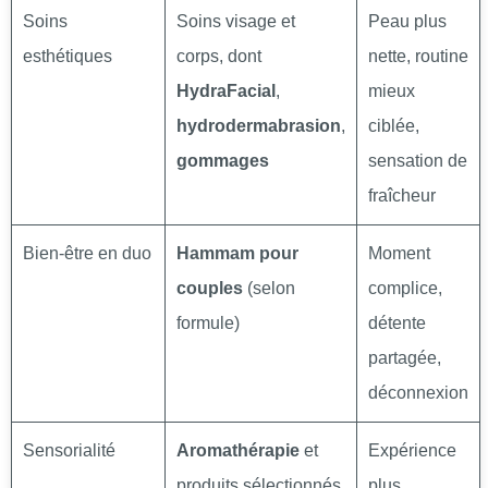
Soins
Soins visage et
Peau plus
esthétiques
corps, dont
nette, routine
HydraFacial
,
mieux
hydrodermabrasion
,
ciblée,
gommages
sensation de
fraîcheur
Bien-être en duo
Hammam pour
Moment
couples
(selon
complice,
formule)
détente
partagée,
déconnexion
Sensorialité
Aromathérapie
et
Expérience
produits sélectionnés
plus