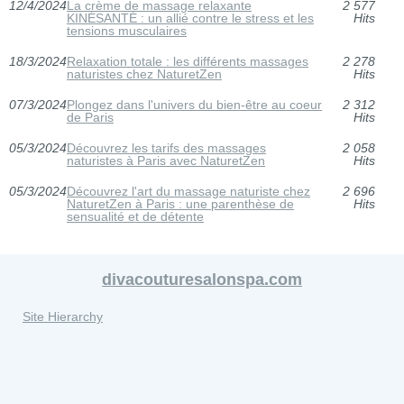
12/4/2024
La crème de massage relaxante
2 577
KINÉSANTÉ : un allié contre le stress et les
Hits
tensions musculaires
18/3/2024
Relaxation totale : les différents massages
2 278
naturistes chez NaturetZen
Hits
07/3/2024
Plongez dans l'univers du bien-être au coeur
2 312
de Paris
Hits
05/3/2024
Découvrez les tarifs des massages
2 058
naturistes à Paris avec NaturetZen
Hits
05/3/2024
Découvrez l'art du massage naturiste chez
2 696
NaturetZen à Paris : une parenthèse de
Hits
sensualité et de détente
divacouturesalonspa.com
Site Hierarchy