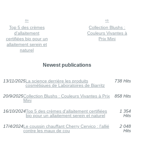
Top 5 des crèmes
Collection Blushs :
d'allaitement
Couleurs Vivantes à
certifiées bio pour un
Prix Mini
allaitement serein et
naturel
Newest publications
13/11/2025
La science derrière les produits
738 Hits
cosmétiques de Laboratoires de Biarritz
20/9/2025
Collection Blushs : Couleurs Vivantes à Prix
858 Hits
Mini
16/10/2024
Top 5 des crèmes d'allaitement certifiées
1 354
bio pour un allaitement serein et naturel
Hits
17/4/2024
Le coussin chauffant Cherry Cervico : l'allié
2 048
contre les maux de cou
Hits