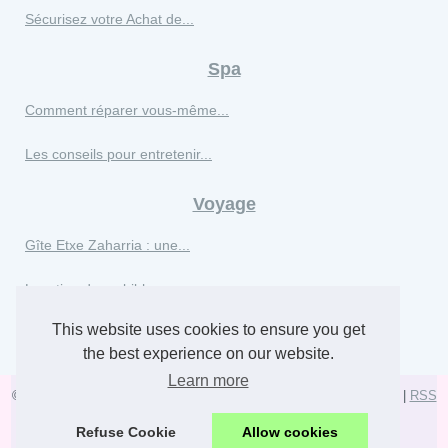
Sécurisez votre Achat de...
Spa
Comment réparer vous-même...
Les conseils pour entretenir...
Voyage
Gîte Etxe Zaharria : une...
Location de mobil-homes en...
This website uses cookies to ensure you get
La passionnante aventure...
the best experience on our website.
Learn more
© 2026
Divacouturesalonspa.com
|
Site Hierarchy
|
Cookies Policy
|
RSS
|
|
Refuse Cookie
Allow cookies
Powered by
vBulletin®
Version 5.7.0